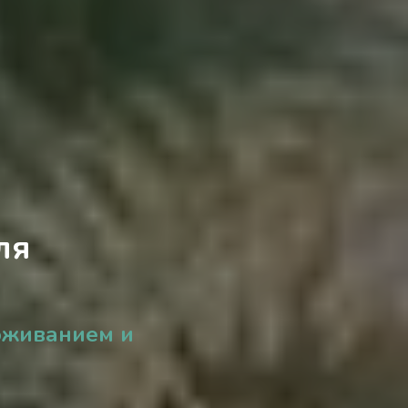
ля
оживанием и