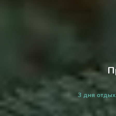
П
3 дня отды